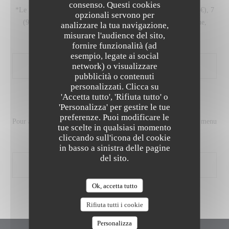
consenso. Questi cookies
*Le Soir (du Jeudi au Lundi) > Des menus Découverte en 5 (75€), 7
opzionali servono per
(95€) ou 8 (105€) services pour une expérience gastronomique,
analizzare la tua navigazione,
misurare l'audience del sito,
franche, et audacieuse!
fornire funzionalità (ad
esempio, legate ai social
network) o visualizzare
pubblicità o contenuti
LIMPIDE
personalizzati. Clicca su
'Accetta tutto', 'Rifiuta tutto' o
ACCORDS METS & VINS
'Personalizza' per gestire le tue
preferenze. Puoi modificare le
Pour accompagner votre repas, un accord Mets et Vins adapté au menu
tue scelte in qualsiasi momento
choisi.
cliccando sull'icona del cookie
in basso a sinistra delle pagine
del sito.
Ok, accetta tutto
Rifiuta tutti i cookie
Personalizza