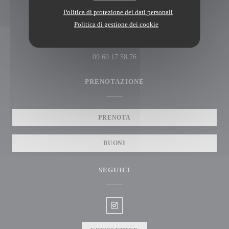
Politica di protezione dei dati personali
Limpide
Politica di gestione dei cookie
((apre una nuov
170 Avenue de L'Hippodrome 59130 Lambersart
09 60 17 58 76
PRENOTAZIONE
PRENOTA
BUONI
SEGUICI
Instagram ((apre una nuova finestra