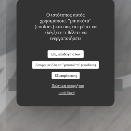
Ο ιστότοπος αυτός
χρησιμοποιεί "μπισκότα"
(cookies) και σας επιτρέπει να
ελέγξετε τι θέλετε να
ενεργοποιήσετε
ΓΑΣΤΡΟΝΟΜΙΚΌ ΕΣΤΙΑΤΌΡΙΟ
•
LAMBERSART
LIMPIDE
OK, αποδοχή όλων
Limpide
Απόρριψε όλα τα "μπισκότα" (cookies)
Εξατομίκευση
ΚΆΝΤΕ ΚΡΆΤΗΣΗ ΤΡΑΠΕΖΙΟΎ
Πολιτική απορρήτου
undefined