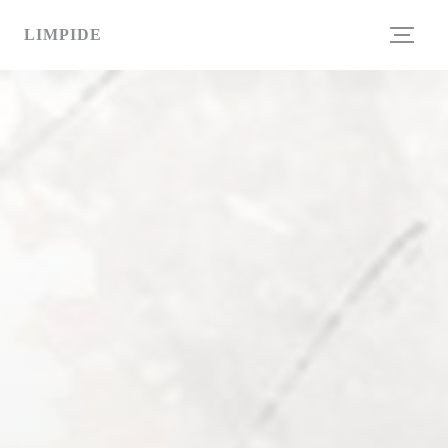
Πίνακας διαχείρισης "Μπισκότων" (Cookies)
LIMPIDE